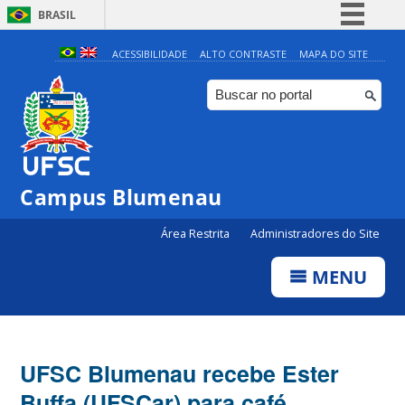
BRASIL
Simplifique!
ACESSIBILIDADE
ALTO CONTRASTE
MAPA DO SITE
Comunica BR
Participe
Acesso à informação
Legislação
Campus Blumenau
Canais
Área Restrita
Administradores do Site
MENU
UFSC Blumenau recebe Ester
Buffa (UFSCar) para café