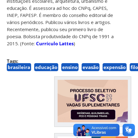
instituições escolares, arquitetura, urbanismo e
educação. É assessora ad hoc do CNPq, CAPES,
INEP, FAPESP. É membro do conselho editorial de
vários periódicos. Publicou vários livros e artigos.
Recentemente, publicou seu primeiro livro de
poesia. Bolsista produtividade do CNPq de 1991 a
2015. (Fonte:
Currículo Lattes
)
Tags:
brasileira
educação
ensino
evasão
expensão
fil