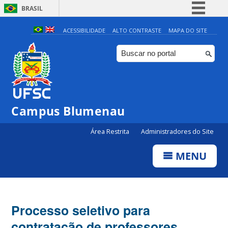
BRASIL
Simplifique!
ACESSIBILIDADE
ALTO CONTRASTE
MAPA DO SITE
Comunica BR
Participe
Acesso à informação
Legislação
Campus Blumenau
Canais
Área Restrita
Administradores do Site
MENU
Processo seletivo para
contratação de professores