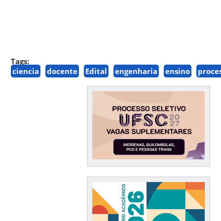
Tags:
ciencia
docente
Edital
engenharia
ensino
proce