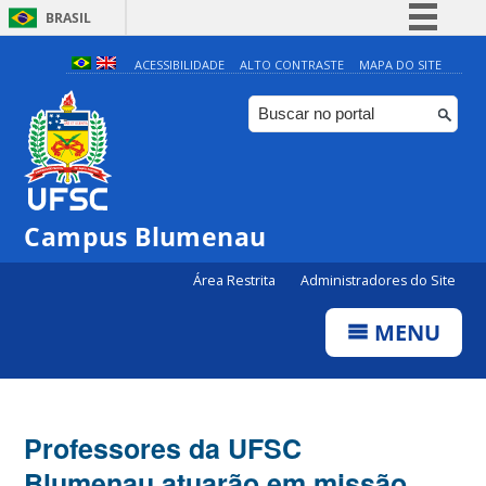
BRASIL
Simplifique!
ACESSIBILIDADE
ALTO CONTRASTE
MAPA DO SITE
Comunica BR
Participe
Acesso à informação
Legislação
Campus Blumenau
Canais
Área Restrita
Administradores do Site
MENU
Professores da UFSC
Blumenau atuarão em missão