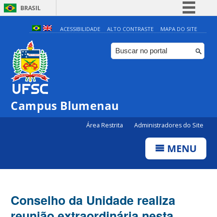
BRASIL
Simplifique!
ACESSIBILIDADE
ALTO CONTRASTE
MAPA DO SITE
Comunica BR
Participe
Acesso à informação
Legislação
Campus Blumenau
Canais
Área Restrita
Administradores do Site
MENU
Conselho da Unidade realiza
reunião extraordinária nesta