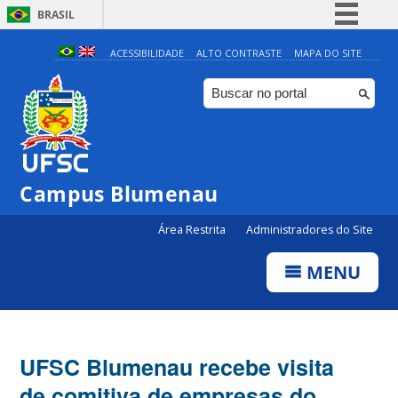
BRASIL
Simplifique!
ACESSIBILIDADE
ALTO CONTRASTE
MAPA DO SITE
Comunica BR
Participe
Acesso à informação
Legislação
Campus Blumenau
Canais
Área Restrita
Administradores do Site
MENU
UFSC Blumenau recebe visita
de comitiva de empresas do