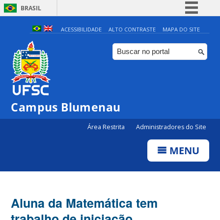
BRASIL
Simplifique!
ACESSIBILIDADE
ALTO CONTRASTE
MAPA DO SITE
Comunica BR
Participe
Acesso à informação
Legislação
Campus Blumenau
Canais
Área Restrita
Administradores do Site
MENU
Aluna da Matemática tem
trabalho de iniciação