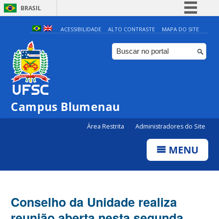
BRASIL
Simplifique!
ACESSIBILIDADE
ALTO CONTRASTE
MAPA DO SITE
Comunica BR
Participe
Acesso à informação
Legislação
Campus Blumenau
Canais
Área Restrita
Administradores do Site
MENU
Conselho da Unidade realiza
reunião aberta nesta segunda