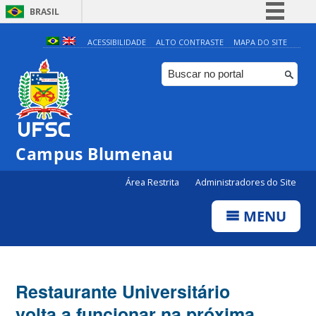
BRASIL
Simplifique!
ACESSIBILIDADE
ALTO CONTRASTE
MAPA DO SITE
Comunica BR
Participe
Acesso à informação
Legislação
Campus Blumenau
Canais
Área Restrita
Administradores do Site
MENU
Restaurante Universitário
volta a funcionar na próxima