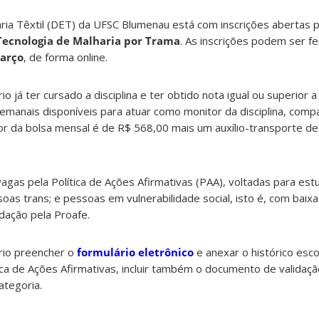
a Têxtil (DET) da UFSC Blumenau está com inscrições abertas p
Tecnologia de Malharia por Trama
. As inscrições podem ser fe
arço
, de forma online.
o já ter cursado a disciplina e ter obtido nota igual ou superior a
emanais disponíveis para atuar como monitor da disciplina, comp
or da bolsa mensal é de R$ 568,00 mais um auxílio-transporte d
vagas pela Política de Ações Afirmativas (PAA), voltadas para es
oas trans; e pessoas em vulnerabilidade social, isto é, com baixa
dação pela Proafe.
ário preencher o
formulário eletrônico
e anexar o histórico esco
ica de Ações Afirmativas, incluir também o documento de validaçã
ategoria.