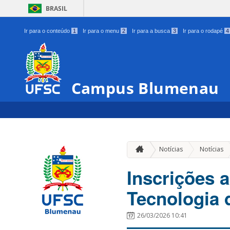
BRASIL
Ir para o conteúdo
1
Ir para o menu
2
Ir para a busca
3
Ir para o rodapé
4
Campus Blumenau
Notícias
Notícias
Inscrições a
Tecnologia 
26/03/2026 10:41