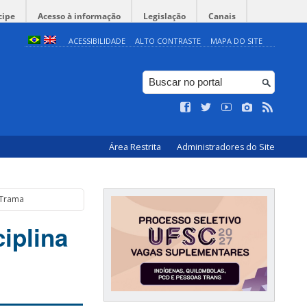
cipe
Acesso à informação
Legislação
Canais
ACESSIBILIDADE
ALTO CONTRASTE
MAPA DO SITE
Área Restrita
Administradores do Site
 Trama
iplina