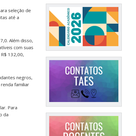
ara seleção de
itas até a
 7,0. Além disso,
atíveis com suas
e R$ 132,00,
tudantes negros,
 renda familiar
lar. Para
o da