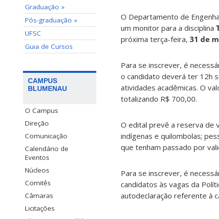
Graduação »
O Departamento de Engenhari
Pós-graduação »
um monitor para a disciplina
UFSC
próxima terça-feira,
31 de m
Guia de Cursos
Para se inscrever, é necessári
o candidato deverá ter 12h s
CAMPUS
atividades acadêmicas. O val
BLUMENAU
totalizando R$ 700,00.
O Campus
Direção
O edital prevê a reserva de 
indígenas e quilombolas; pess
Comunicação
que tenham passado por vali
Calendário de
Eventos
Núcleos
Para se inscrever, é necess
Comitês
candidatos às vagas da Polít
autodeclaração referente à c
Câmaras
Licitações