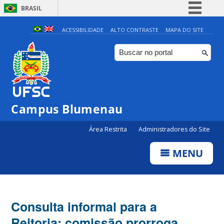
BRASIL
Simplifique!
ACESSIBILIDADE
ALTO CONTRASTE
MAPA DO SITE
Comunica BR
Participe
Acesso à informação
Legislação
Campus Blumenau
Canais
Área Restrita
Administradores do Site
MENU
Consulta informal para a
Reitoria: comissão prorroga