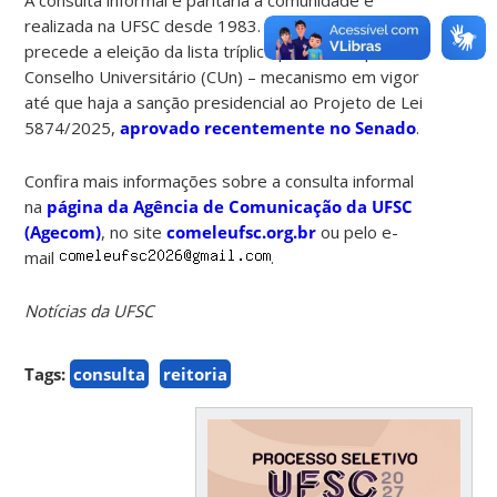
A consulta informal e paritária à comunidade é
realizada na UFSC desde 1983. Essa consulta
precede a eleição da lista tríplice para reitor pelo
Conselho Universitário (CUn) – mecanismo em vigor
até que haja a sanção presidencial ao Projeto de Lei
5874/2025,
aprovado recentemente no Senado
.
Confira mais informações sobre a consulta informal
na
página da Agência de Comunicação da UFSC
(Agecom)
, no site
comeleufsc.org.br
ou pelo e-
mail
.
Notícias da UFSC
Tags:
consulta
reitoria