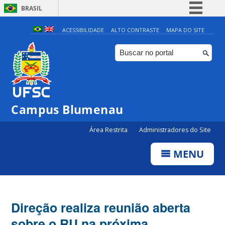
BRASIL
Simplifique!
ACESSIBILIDADE
ALTO CONTRASTE
MAPA DO SITE
Comunica BR
Participe
Acesso à informação
Legislação
Campus Blumenau
Canais
Área Restrita
Administradores do Site
MENU
Direção realiza reunião aberta
sobre o RU na próxima