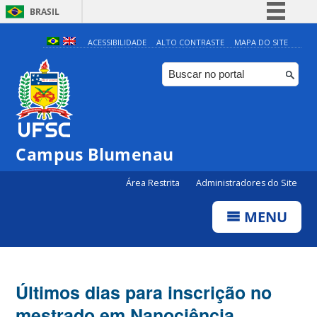
BRASIL
Simplifique!
ACESSIBILIDADE
ALTO CONTRASTE
MAPA DO SITE
Comunica BR
Participe
Acesso à informação
Legislação
Campus Blumenau
Canais
Área Restrita
Administradores do Site
MENU
Últimos dias para inscrição no
mestrado em Nanociência,