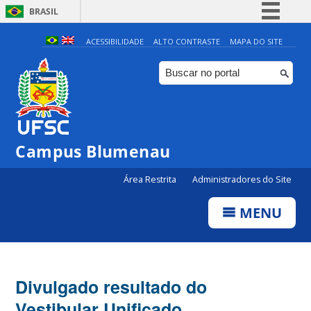
BRASIL
Simplifique!
ACESSIBILIDADE
ALTO CONTRASTE
MAPA DO SITE
Comunica BR
Participe
Acesso à informação
Legislação
Campus Blumenau
Canais
Área Restrita
Administradores do Site
MENU
Divulgado resultado do
Vestibular Unificado