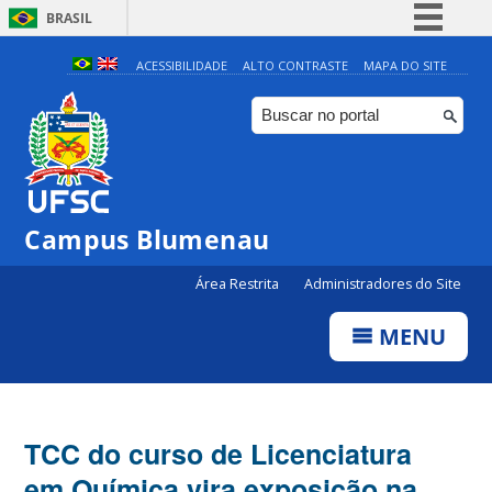
BRASIL
Simplifique!
ACESSIBILIDADE
ALTO CONTRASTE
MAPA DO SITE
Comunica BR
Participe
Acesso à informação
Legislação
Campus Blumenau
Canais
Área Restrita
Administradores do Site
MENU
TCC do curso de Licenciatura
em Química vira exposição na