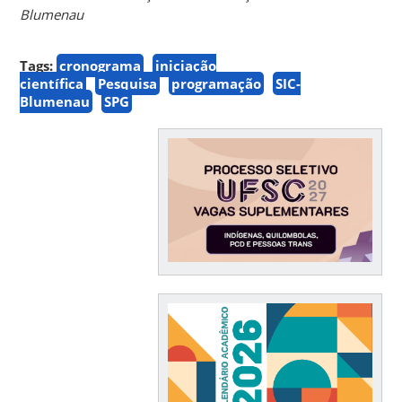
Blumenau
Tags:
cronograma
iniciação
científica
Pesquisa
programação
SIC-
Blumenau
SPG