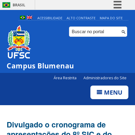
BRASIL
Simplifique!
ACESSIBILIDADE
ALTO CONTRASTE
MAPA DO SITE
Comunica BR
Participe
Acesso à informação
Legislação
Campus Blumenau
Canais
Área Restrita
Administradores do Site
MENU
Divulgado o cronograma de
apresentações do 8º SIC e do