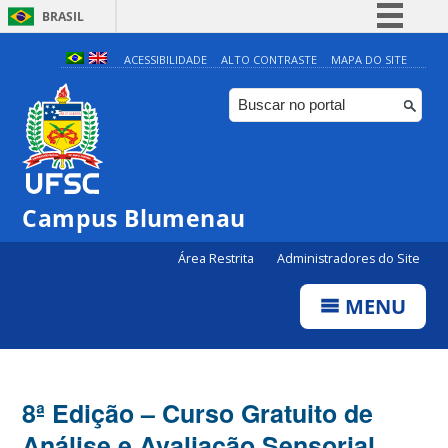
BRASIL
Simplifique!
ACESSIBILIDADE
ALTO CONTRASTE
MAPA DO SITE
Comunica BR
Participe
Acesso à informação
Legislação
Campus Blumenau
Canais
Área Restrita
Administradores do Site
MENU
8ª Edição – Curso Gratuito de
Análise e Avaliação Sensorial