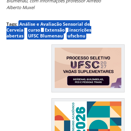
Blumenau, com informações professor Alfredo
Alberto Muxel
Tags:
Análise e Avaliação Sensorial de
Cerveja
curso
Extensão
inscrições
abertas
UFSC Blumenau
ufscbnu