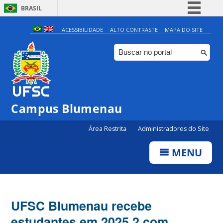
BRASIL
Simplifique!
ACESSIBILIDADE
ALTO CONTRASTE
MAPA DO SITE
Comunica BR
Participe
Acesso à informação
Legislação
Campus Blumenau
Canais
Área Restrita
Administradores do Site
MENU
UFSC Blumenau recebe
estudantes em 2025.2 com