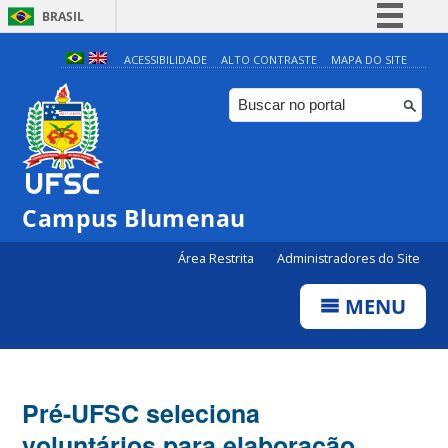
BRASIL
Simplifique!
ACESSIBILIDADE
ALTO CONTRASTE
MAPA DO SITE
Comunica BR
Participe
Acesso à informação
Legislação
Campus Blumenau
Canais
Área Restrita
Administradores do Site
MENU
Pré-UFSC seleciona
voluntários para elaboração