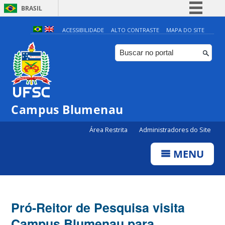
BRASIL
Simplifique!
ACESSIBILIDADE
ALTO CONTRASTE
MAPA DO SITE
Comunica BR
Participe
Acesso à informação
Legislação
Campus Blumenau
Canais
Área Restrita
Administradores do Site
MENU
Pró-Reitor de Pesquisa visita
Campus Blumenau para