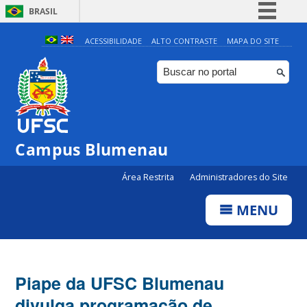
BRASIL
Simplifique!
ACESSIBILIDADE
ALTO CONTRASTE
MAPA DO SITE
Comunica BR
Participe
Acesso à informação
Legislação
Campus Blumenau
Canais
Área Restrita
Administradores do Site
MENU
Piape da UFSC Blumenau
divulga programação de