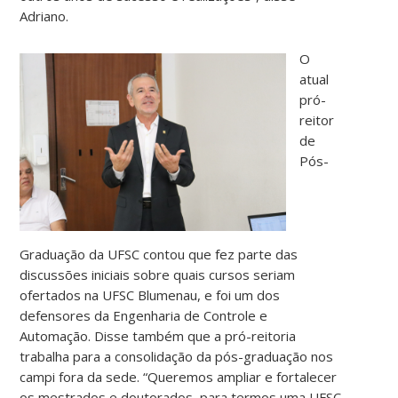
Adriano.
O
atual
pró-
reitor
de
Pós-
Graduação da UFSC contou que fez parte das
discussões iniciais sobre quais cursos seriam
ofertados na UFSC Blumenau, e foi um dos
defensores da Engenharia de Controle e
Automação. Disse também que a pró-reitoria
trabalha para a consolidação da pós-graduação nos
campi fora da sede. “Queremos ampliar e fortalecer
os mestrados e doutorados, para termos uma UFSC