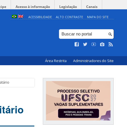
cipe
Acesso à informação
Legislação
Canais
ACESSIBILIDADE
ALTO CONTRASTE
MAPA DO SITE
Área Restrita
Administradores do Site
itário
tário