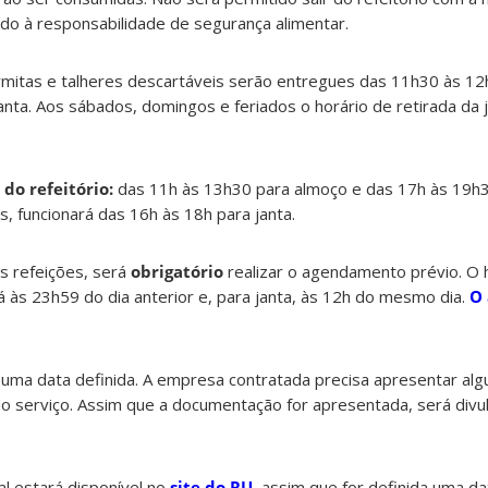
do à responsabilidade de segurança alimentar.
mitas e talheres descartáveis serão entregues das 11h30 às 12
nta. Aos sábados, domingos e feriados o horário de retirada da 
do refeitório:
das 11h às 13h30 para almoço e das 17h às 19h3
, funcionará das 16h às 18h para janta.
s refeições, será
obrigatório
realizar o agendamento prévio. O h
às 23h59 do dia anterior e, para janta, às 12h do mesmo dia.
O
 uma data definida. A empresa contratada precisa apresentar a
 do serviço. Assim que a documentação for apresentada, será divu
l estará disponível no
site do RU
, assim que for definida uma dat