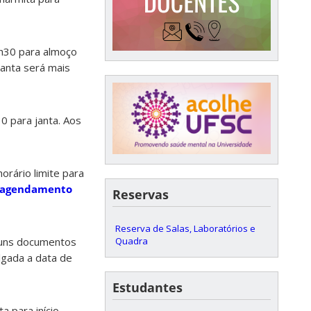
h30 para almoço
janta será mais
0 para janta. Aos
orário limite para
 agendamento
Reservas
Reserva de Salas, Laboratórios e
Quadra
lguns documentos
lgada a data de
Estudantes
a para início.