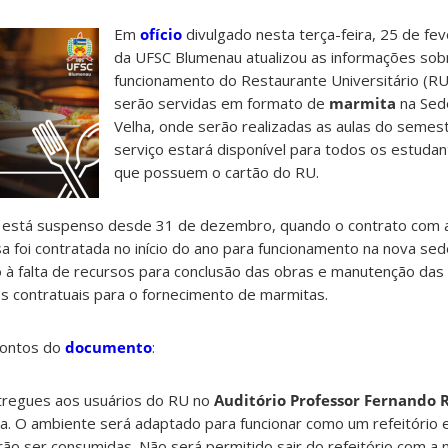
Em
ofício
divulgado nesta terça-feira, 25 de fev
da UFSC Blumenau atualizou as informações sob
funcionamento do Restaurante Universitário (RU)
serão servidas em formato de
marmita
na Sed
Velha, onde serão realizadas as aulas do semes
serviço estará disponível para todos os estuda
que possuem o cartão do RU.
s está suspenso desde 31 de dezembro, quando o contrato com 
a foi contratada no início do ano para funcionamento na nova sede
 à falta de recursos para conclusão das obras e manutenção das
es contratuais para o fornecimento de marmitas.
 pontos do
documento
:
tregues aos usuários do RU no
Auditório Professor Fernando R
. O ambiente será adaptado para funcionar como um refeitório e
rão ser consumidas. Não será permitido sair do refeitório com a