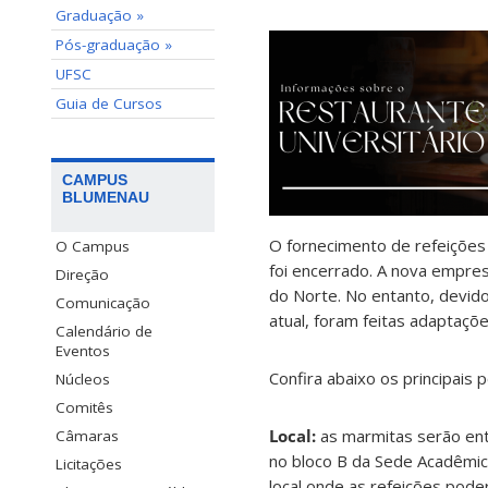
Graduação »
Pós-graduação »
UFSC
Guia de Cursos
CAMPUS
BLUMENAU
O fornecimento de refeiçõe
O Campus
foi encerrado. A nova empres
Direção
do Norte. No entanto, devido
Comunicação
atual, foram feitas adaptaçõ
Calendário de
Eventos
Confira abaixo os principais
Núcleos
Comitês
Local:
as marmitas serão en
Câmaras
no bloco B da Sede Acadêmica
Licitações
local onde as refeições pode