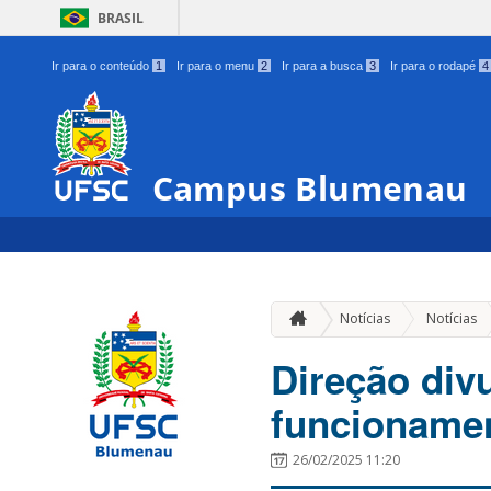
BRASIL
Ir para o conteúdo
1
Ir para o menu
2
Ir para a busca
3
Ir para o rodapé
4
Campus Blumenau
Notícias
Notícias
Direção div
funcionamen
26/02/2025 11:20