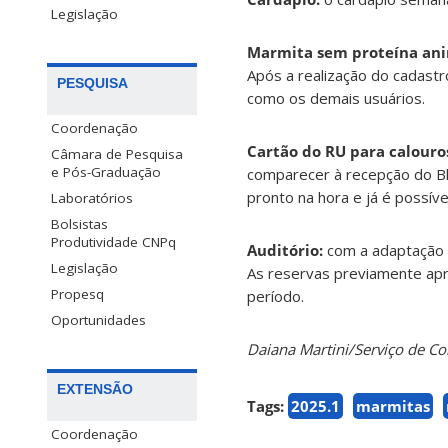
Legislação
Marmita sem proteína ani
Após a realização do cadastr
PESQUISA
como os demais usuários.
Coordenação
Cartão do RU para calouro
Câmara de Pesquisa
e Pós-Graduação
comparecer à recepção do Bl
pronto na hora e já é possíve
Laboratórios
Bolsistas
Produtividade CNPq
Auditório:
com a adaptação d
Legislação
As reservas previamente apr
Propesq
período.
Oportunidades
Daiana Martini/Serviço de 
EXTENSÃO
Tags:
2025.1
marmitas
Coordenação