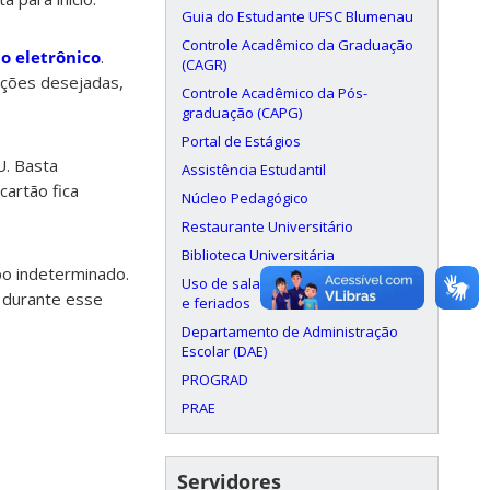
Guia do Estudante UFSC Blumenau
Controle Acadêmico da Graduação
o eletrônico
.
(CAGR)
ições desejadas,
Controle Acadêmico da Pós-
graduação (CAPG)
Portal de Estágios
U. Basta
Assistência Estudantil
artão fica
Núcleo Pedagógico
Restaurante Universitário
Biblioteca Universitária
po indeterminado.
Uso de salas aos finais de semana
s durante esse
e feriados
Departamento de Administração
Escolar (DAE)
PROGRAD
PRAE
Servidores