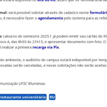
mal:
será possível solicitar através de cadastro neste
formulári
o, é necessário fazer o
agendamento
pelo sistema para as refe
s:
calouros do semestre 2025.1 já podem emitir seu cartão do R
oco A, das 8h30 às 21h15, e apresentar documento com foto. O c
l realizar a primeira
recarga via Pix
.
o ambiente, o auditório do campus estará indisponível por tem
ovadas serão canceladas, e novas solicitações não serão aceita
Comunicação UFSC Blumenau
restaurante universitário
RU