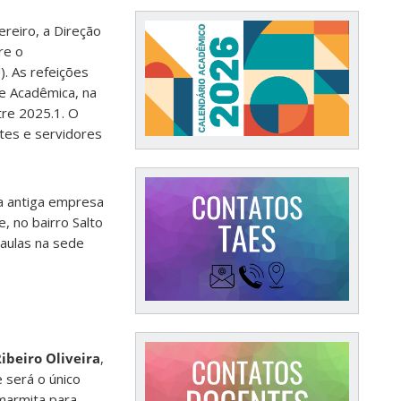
ereiro, a Direção
re o
. As refeições
e Acadêmica, na
tre 2025.1. O
ntes e servidores
a antiga empresa
, no bairro Salto
 aulas na sede
ibeiro Oliveira
,
 será o único
 marmita para