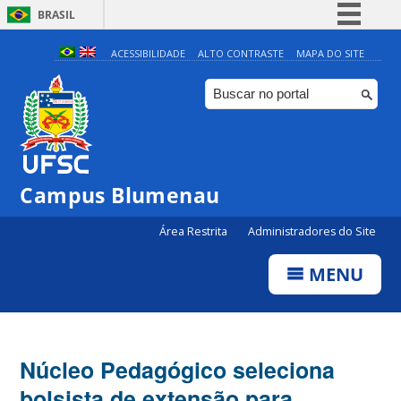
BRASIL
Simplifique!
ACESSIBILIDADE
ALTO CONTRASTE
MAPA DO SITE
Comunica BR
Participe
Acesso à informação
Legislação
Campus Blumenau
Canais
Área Restrita
Administradores do Site
MENU
Núcleo Pedagógico seleciona
bolsista de extensão para