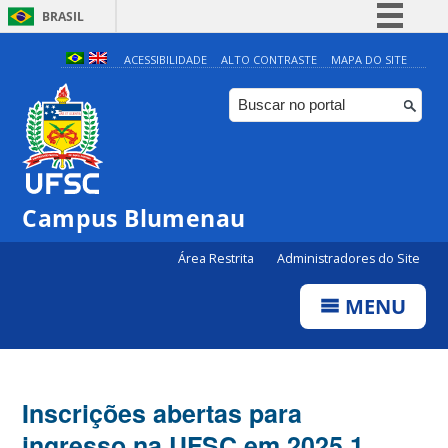
BRASIL
Simplifique!
ACESSIBILIDADE
ALTO CONTRASTE
MAPA DO SITE
Comunica BR
Participe
Acesso à informação
Legislação
Campus Blumenau
Canais
Área Restrita
Administradores do Site
MENU
Inscrições abertas para
ingresso na UFSC em 2025.1