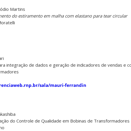
ódio Martins
ento do estiramento em malha com elastano para tear circular
oratelli
ri
 para integração de dados e geração de indicadores de vendas e 
rmadores
erenciaweb.rnp.br/sala/mauri-ferrandin
akashiba
ização do Controle de Qualidade em Bobinas de Transformadores
rno