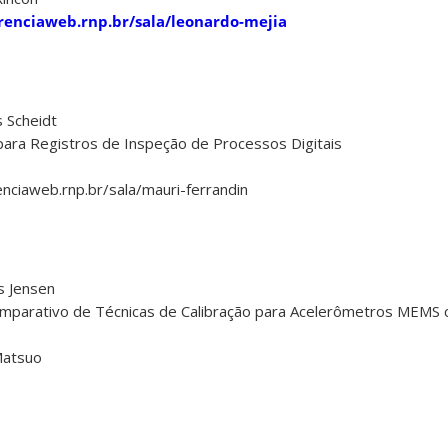
erenciaweb.rnp.br/sala/leonardo-mejia
s Scheidt
 para Registros de Inspeção de Processos Digitais
renciaweb.rnp.br/sala/mauri-ferrandin
s Jensen
Comparativo de Técnicas de Calibração para Acelerômetros MEMS 
Matsuo