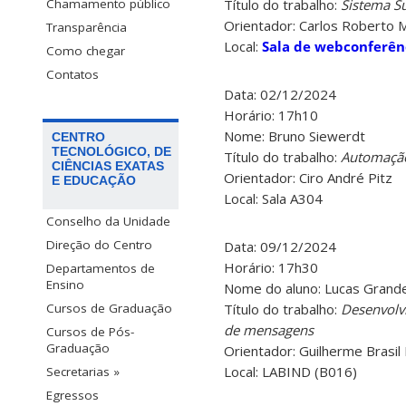
Título do trabalho:
Sistema S
Chamamento público
Orientador: Carlos Roberto M
Transparência
Local:
Sala de webconferên
Como chegar
Contatos
Data: 02/12/2024
Horário: 17h10
Nome: Bruno Siewerdt
CENTRO
TECNOLÓGICO, DE
Título do trabalho:
Automação
CIÊNCIAS EXATAS
Orientador: Ciro André Pitz
E EDUCAÇÃO
Local: Sala A304
Conselho da Unidade
Direção do Centro
Data: 09/12/2024
Horário: 17h30
Departamentos de
Ensino
Nome do aluno: Lucas Grand
Título do trabalho:
Desenvolvi
Cursos de Graduação
de mensagens
Cursos de Pós-
Graduação
Orientador: Guilherme Brasil P
Local: LABIND (B016)
Secretarias »
Egressos