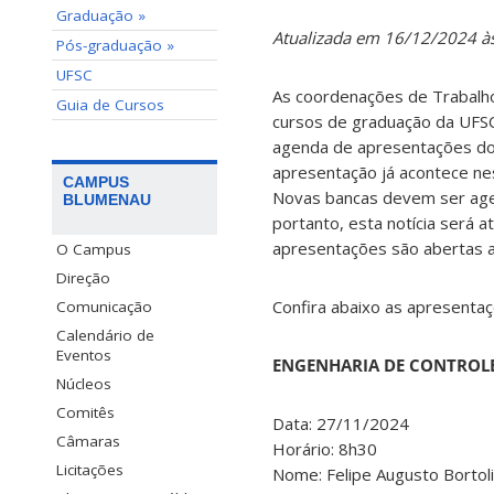
Graduação »
Atualizada em 16/12/2024 à
Pós-graduação »
UFSC
As coordenações de Trabalho
Guia de Cursos
cursos de graduação da UFSC
agenda de apresentações do
apresentação já acontece ne
CAMPUS
Novas bancas devem ser age
BLUMENAU
portanto, esta notícia será a
apresentações são abertas a
O Campus
Direção
Confira abaixo as apresenta
Comunicação
Calendário de
Eventos
ENGENHARIA DE CONTROL
Núcleos
Comitês
Data: 27/11/2024
Câmaras
Horário: 8h30
Licitações
Nome: Felipe Augusto Bortoli