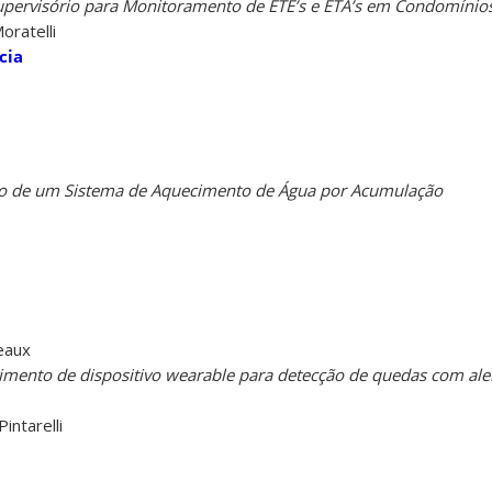
upervisório para Monitoramento de ETE’s e ETA’s em Condomínios
oratelli
cia
 de um Sistema de Aquecimento de Água por Acumulação
eaux
mento de dispositivo wearable para detecção de quedas com alert
intarelli