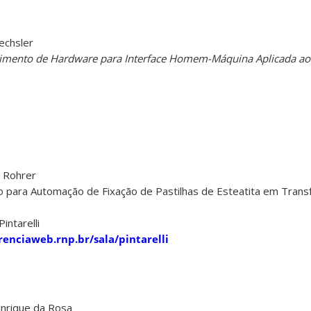
echsler
imento de Hardware para Interface Homem-Máquina Aplicada ao
 Rohrer
ivo para Automação de Fixação de Pastilhas de Esteatita em Tra
intarelli
renciaweb.rnp.br/sala/pintarelli
nrique da Rosa