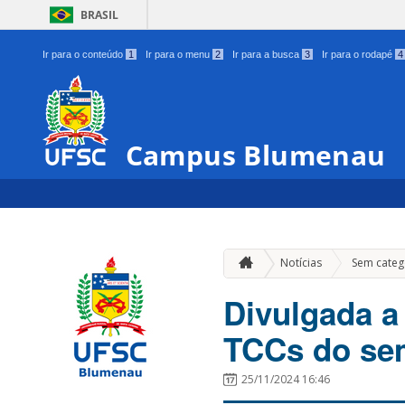
BRASIL
Ir para o conteúdo
1
Ir para o menu
2
Ir para a busca
3
Ir para o rodapé
4
Campus Blumenau
Notícias
Sem categ
Divulgada a
TCCs do sem
25/11/2024 16:46