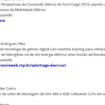
e Perspectivas da Conversão Elétrica do Ford Cargo C816 usand
uturo da Mobilidade Elétrica
usarello
cia
Rodrigues Filho
o da tecnologia de gêmeo digital com machine learning para otimi
 hidrogênio verde em energia elétrica: uma revisão da literatu
usarello
renciaweb.rnp.br/sala/tiago-davi-curi
ler Coltro
ão de Linha de Montagem de Kits ABS e iEBS Utilizando CLPs em u
Rincon