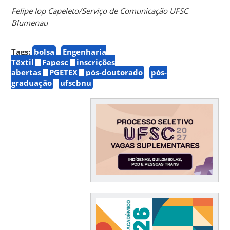
Felipe Iop Capeleto/Serviço de Comunicação UFSC
Blumenau
Tags:
bolsa
Engenharia
Têxtil
Fapesc
inscrições
abertas
PGETEX
pós-doutorado
pós-
graduação
ufscbnu