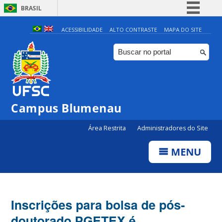
BRASIL
Simplifique!
ACESSIBILIDADE
ALTO CONTRASTE
MAPA DO SITE
Comunica BR
Participe
Acesso à informação
Legislação
Campus Blumenau
Canais
Área Restrita
Administradores do Site
MENU
Inscrições para bolsa de pós-
doutorado PGETEX é