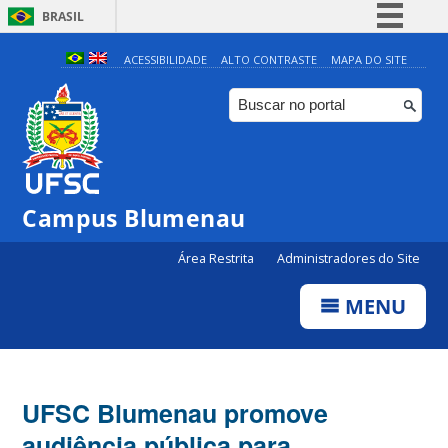
BRASIL
Simplifique!
ACESSIBILIDADE
ALTO CONTRASTE
MAPA DO SITE
Comunica BR
Participe
Acesso à informação
Legislação
Campus Blumenau
Canais
Área Restrita
Administradores do Site
MENU
UFSC Blumenau promove
audiência pública para