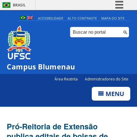
BRASIL
Simplifique!
ACESSIBILIDADE
ALTO CONTRASTE
MAPA DO SITE
Comunica BR
Participe
Acesso à informação
Legislação
Campus Blumenau
Canais
Área Restrita
Administradores do Site
MENU
Pró-Reitoria de Extensão
publica editais de bolsas de