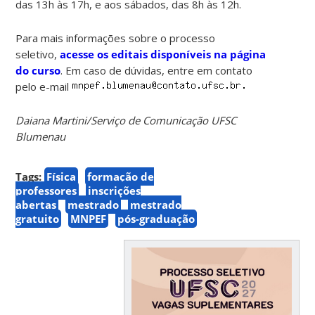
das 13h às 17h, e aos sábados, das 8h às 12h.
Para mais informações sobre o processo
seletivo,
acesse os editais disponíveis na página
do curso
. Em caso de dúvidas, entre em contato
pelo e-mail
Daiana Martini/Serviço de Comunicação UFSC
Blumenau
Tags:
Física
formação de
professores
inscrições
abertas
mestrado
mestrado
gratuito
MNPEF
pós-graduação