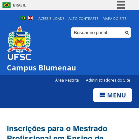
BRASIL
Simplifique!
ACESSIBILIDADE
ALTO CONTRASTE
MAPA DO SITE
Comunica BR
Participe
Acesso à informação
Legislação
Campus Blumenau
Canais
Área Restrita
Administradores do Site
MENU
Inscrições para o Mestrado
Profissional em Ensino de