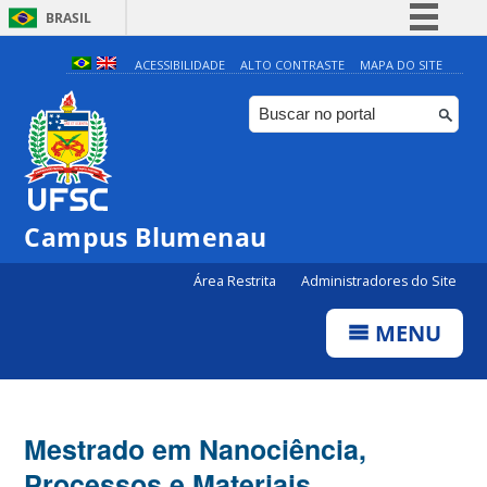
BRASIL
Simplifique!
ACESSIBILIDADE
ALTO CONTRASTE
MAPA DO SITE
Comunica BR
Participe
Acesso à informação
Legislação
Campus Blumenau
Canais
Área Restrita
Administradores do Site
MENU
Mestrado em Nanociência,
Processos e Materiais