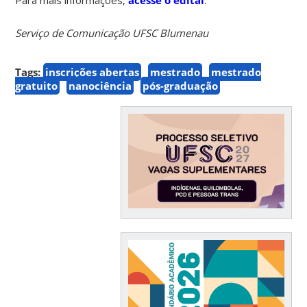
Serviço de Comunicação UFSC Blumenau
Tags:
inscrições abertas
mestrado
mestrado
gratuito
nanociência
pós-graduação