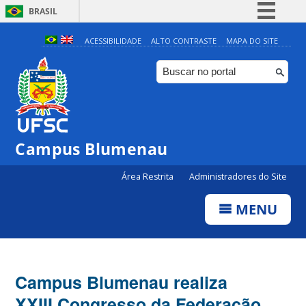
BRASIL
Simplifique!
ACESSIBILIDADE
ALTO CONTRASTE
MAPA DO SITE
Comunica BR
Participe
Acesso à informação
Legislação
Campus Blumenau
Canais
Área Restrita
Administradores do Site
MENU
Campus Blumenau realiza
XXIII Congresso da Federação