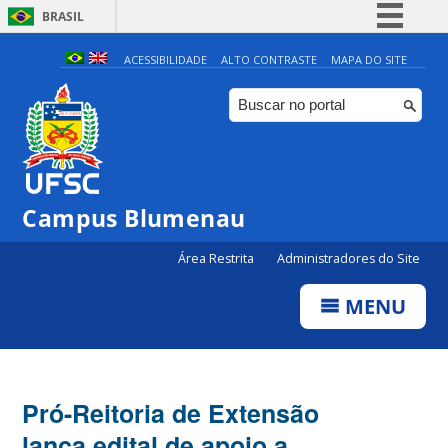
BRASIL
Simplifique!
ACESSIBILIDADE
ALTO CONTRASTE
MAPA DO SITE
Comunica BR
Participe
Acesso à informação
Legislação
Campus Blumenau
Canais
Área Restrita
Administradores do Site
MENU
Pró-Reitoria de Extensão
lança edital de apoio a