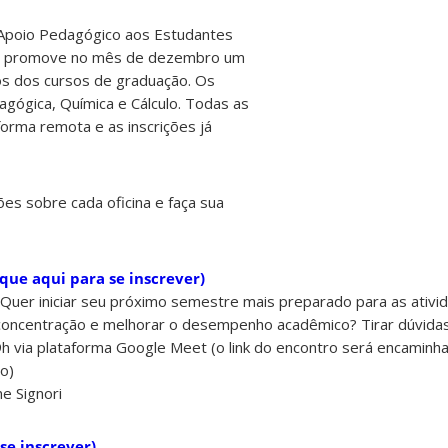
 Apoio Pedagógico aos Estudantes
u promove no mês de dezembro um
unos dos cursos de graduação. Os
gógica, Química e Cálculo. Todas as
forma remota e as inscrições já
ões sobre cada oficina e faça sua
que aqui para se inscrever)
Quer iniciar seu próximo semestre mais preparado para as ativi
 concentração e melhorar o desempenho acadêmico? Tirar dúvidas?
19h via plataforma Google Meet (o link do encontro será encaminh
ão)
e Signori
se inscrever)