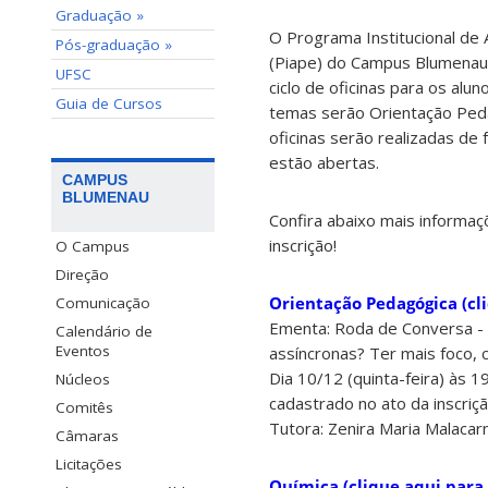
Graduação »
O Programa Institucional de
Pós-graduação »
(Piape) do Campus Blumena
UFSC
ciclo de oficinas para os al
Guia de Cursos
temas serão Orientação Peda
oficinas serão realizadas de 
estão abertas.
CAMPUS
BLUMENAU
Confira abaixo mais informaç
inscrição!
O Campus
Direção
Orientação Pedagógica (cli
Comunicação
Ementa: Roda de Conversa - 
Calendário de
Eventos
assíncronas? Ter mais foco,
Dia 10/12 (quinta-feira) às 
Núcleos
cadastrado no ato da inscriç
Comitês
Tutora: Zenira Maria Malacarn
Câmaras
Licitações
Química (clique aqui para 