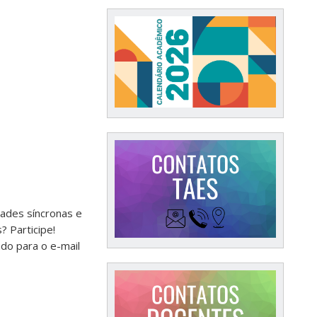
dades síncronas e
 Participe!
ado para o e-mail