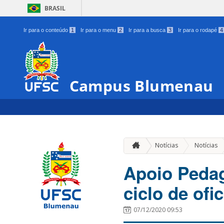
BRASIL
Ir para o conteúdo
1
Ir para o menu
2
Ir para a busca
3
Ir para o rodapé
4
Campus Blumenau
Notícias
Notícias
Apoio Peda
ciclo de ofi
07/12/2020 09:53