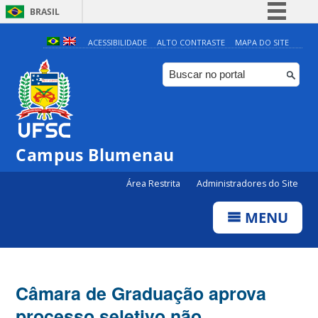
BRASIL
Simplifique!
ACESSIBILIDADE
ALTO CONTRASTE
MAPA DO SITE
Comunica BR
Participe
Acesso à informação
Legislação
Campus Blumenau
Canais
Área Restrita
Administradores do Site
MENU
Câmara de Graduação aprova
processo seletivo não