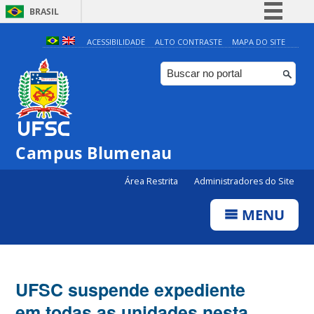
BRASIL
Simplifique!
ACESSIBILIDADE
ALTO CONTRASTE
MAPA DO SITE
Comunica BR
Participe
Acesso à informação
Legislação
Campus Blumenau
Canais
Área Restrita
Administradores do Site
MENU
UFSC suspende expediente
em todas as unidades nesta