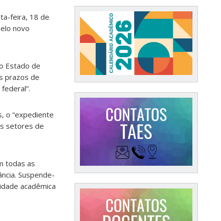
ta-feira, 18 de
pelo novo
o Estado de
s prazos de
federal”.
s, o “expediente
os setores de
m todas as
ância. Suspende-
ividade acadêmica