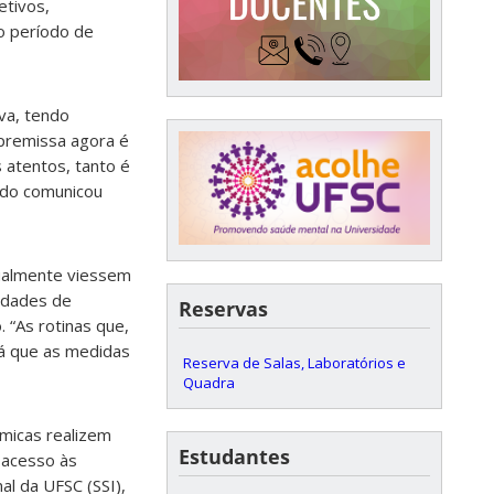
etivos,
no período de
va, tendo
 premissa agora é
 atentos, tanto é
ado comunicou
ualmente viessem
vidades de
Reservas
 “As rotinas que,
já que as medidas
Reserva de Salas, Laboratórios e
Quadra
êmicas realizem
Estudantes
r acesso às
al da UFSC (SSI),