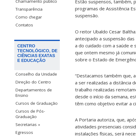
Estão suspensos, também, pe
Chamamento público
programas de Assistência Est
Transparência
suspensão.
Como chegar
Contatos
O reitor Ubaldo Cesar Baltha
antecipado a suspensão das a
a do cuidado com a saúde e 
CENTRO
TECNOLÓGICO, DE
que ontem mesmo já comunic
CIÊNCIAS EXATAS
sobre o Estado de Emergênci
E EDUCAÇÃO
Conselho da Unidade
“Destacamos também que, a 
Direção do Centro
a ser realizadas a distância
trabalho realizadas remotame
Departamentos de
Ensino
desde o início da semana, e
têm como objetivo evitar a c
Cursos de Graduação
Cursos de Pós-
Graduação
A Portaria autoriza, que, ap
Secretarias »
atividades presenciais consi
Egressos
instalações físicas, será nec