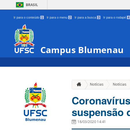
BRASIL
Ir para o conteúdo
1
Ir para o menu
2
Ir para a busca
3
Ir para o rodapé
4
Campus Blumenau
Notícias
Notícias
Coronavírus
suspensão d
18/03/2020 14:41