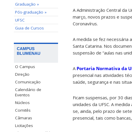
Graduação »
A Administração Central da U
Pós-graduação »
março, novos prazos e susp
UFSC
Coronavírus.
Guia de Cursos
A medida se fez necessária 
Santa Catarina. Nos documen
CAMPUS
suspensão de “aulas nas unida
BLUMENAU
O Campus
A
Portaria Normativa da U
Direção
presencial nas atividades té
saúde, segurança e nas situaç
Comunicação
Calendário de
Eventos
Ficam suspensas, por 30 dias
Núcleos
unidades da UFSC. A medida a
Comitês
se, ainda, pelo prazo de sete
presencial, tais como bancas,
Câmaras
Licitações