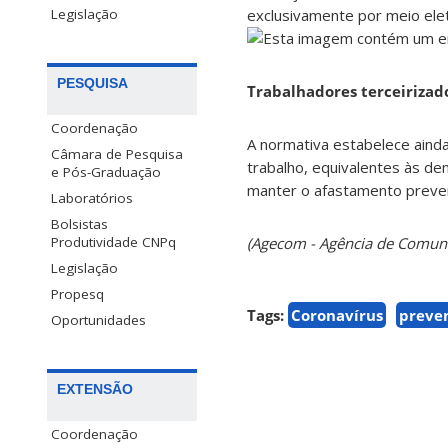
exclusivamente por meio ele
Legislação
PESQUISA
Trabalhadores terceirizad
Coordenação
A normativa estabelece aind
Câmara de Pesquisa
trabalho, equivalentes às d
e Pós-Graduação
manter o afastamento preven
Laboratórios
Bolsistas
(Agecom - Agência de Comun
Produtividade CNPq
Legislação
Propesq
Tags:
Coronavírus
preve
Oportunidades
EXTENSÃO
Coordenação