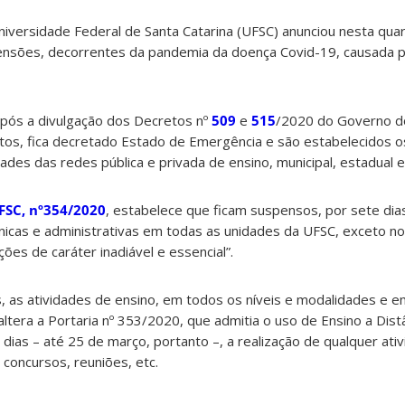
niversidade Federal de Santa Catarina (UFSC) anunciou nesta quar
ensões, decorrentes da pandemia da doença Covid-19, causada 
após a divulgação dos Decretos nº
509
e
515
/2020 do Governo d
tos, fica decretado Estado de Emergência e são estabelecidos o
des das redes pública e privada de ensino, municipal, estadual e 
FSC, nº
354
/2020
, estabelece que ficam suspensos, por sete dia
cnicas e administrativas em todas as unidades da UFSC, exceto n
ões de caráter inadiável e essencial”.
, as atividades de ensino, em todos os níveis e modalidades e e
ltera a Portaria nº 353/2020, que admitia o uso de Ensino a Dist
 dias – até 25 de março, portanto –, a realização de qualquer at
 concursos, reuniões, etc.