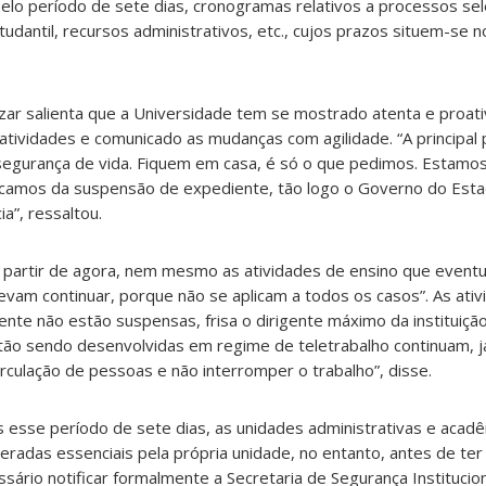
lo período de sete dias, cronogramas relativos a processos sel
udantil, recursos administrativos, etc., cujos prazos situem-se 
zar salienta que a Universidade tem se mostrado atenta e proati
tividades e comunicado as mudanças com agilidade. “A principal
segurança de vida. Fiquem em casa, é só o que pedimos. Estamos
amos da suspensão de expediente, tão logo o Governo do Est
a”, ressaltou.
partir de agora, nem mesmo as atividades de ensino que event
 devam continuar, porque não se aplicam a todos os casos”. As ati
nte não estão suspensas, frisa o dirigente máximo da instituição.
stão sendo desenvolvidas em regime de teletrabalho continuam, 
irculação de pessoas e não interromper o trabalho”, disse.
ós esse período de sete dias, as unidades administrativas e acad
deradas essenciais pela própria unidade, no entanto, antes de te
essário notificar formalmente a Secretaria de Segurança Institucion