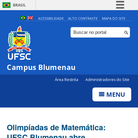
BRASIL
Simplifique!
ACESSIBILIDADE
ALTO CONTRASTE
MAPA DO SITE
Comunica BR
Participe
Acesso à informação
Legislação
Campus Blumenau
Canais
Área Restrita
Administradores do Site
MENU
Olimpíadas de Matemática:
UFSC Blumenau abre