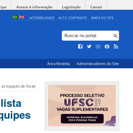
cipe
Acesso à informação
Legislação
Canais
ACESSIBILIDADE
ALTO CONTRASTE
MAPA DO SITE
Área Restrita
Administradores do Site
 as equipes de fiscalização
lista
quipes