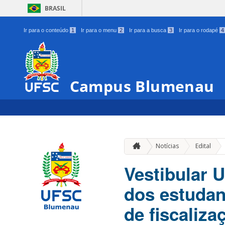
BRASIL
Ir para o conteúdo
1
Ir para o menu
2
Ir para a busca
3
Ir para o rodapé
4
Campus Blumenau
»
Notícias
Edital
Vestibular 
dos estudan
de fiscaliza