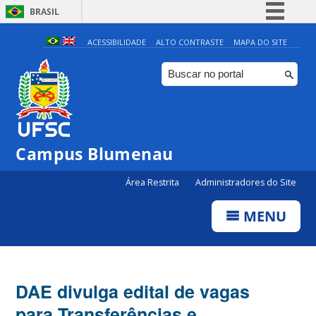
BRASIL
Simplifique!
ACESSIBILIDADE
ALTO CONTRASTE
MAPA DO SITE
Comunica BR
Participe
Acesso à informação
Legislação
Campus Blumenau
Canais
Área Restrita
Administradores do Site
MENU
DAE divulga edital de vagas
para Transferências e