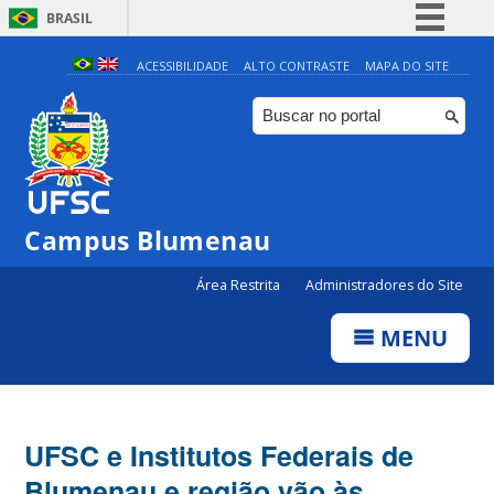
BRASIL
Simplifique!
ACESSIBILIDADE
ALTO CONTRASTE
MAPA DO SITE
Comunica BR
Participe
Acesso à informação
Legislação
Campus Blumenau
Canais
Área Restrita
Administradores do Site
MENU
UFSC e Institutos Federais de
Blumenau e região vão às