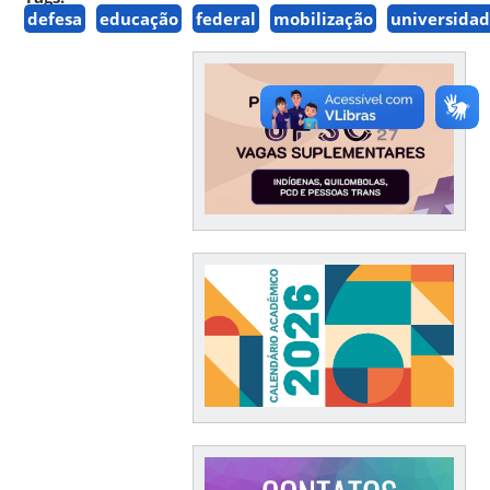
defesa
educação
federal
mobilização
universida