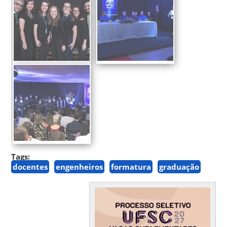
Tags:
docentes
engenheiros
formatura
graduação