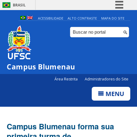
BRASIL
Simplifique!
ACESSIBILIDADE
ALTO CONTRASTE
MAPA DO SITE
Comunica BR
Participe
Acesso à informação
Legislação
Campus Blumenau
Canais
Área Restrita
Administradores do Site
MENU
Campus Blumenau forma sua
primeira turma de