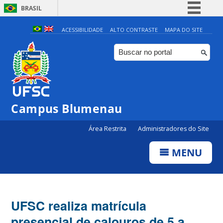
BRASIL
Simplifique!
ACESSIBILIDADE
ALTO CONTRASTE
MAPA DO SITE
Comunica BR
Participe
Acesso à informação
Legislação
Campus Blumenau
Canais
Área Restrita
Administradores do Site
MENU
UFSC realiza matrícula
presencial de calouros de 5 a