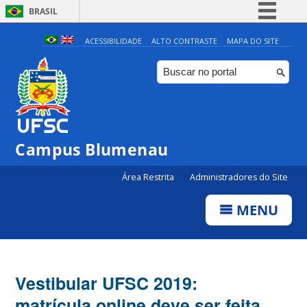
BRASIL
Simplifique!
ACESSIBILIDADE
ALTO CONTRASTE
MAPA DO SITE
Comunica BR
Participe
Acesso à informação
Legislação
Campus Blumenau
Canais
Área Restrita
Administradores do Site
MENU
Vestibular UFSC 2019:
matrícula online deve ser feita