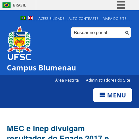
BRASIL
Simplifique!
ACESSIBILIDADE
ALTO CONTRASTE
MAPA DO SITE
Comunica BR
Participe
Acesso à informação
Legislação
Campus Blumenau
Canais
Área Restrita
Administradores do Site
MENU
MEC e Inep divulgam
resultados do Enade 2017 e