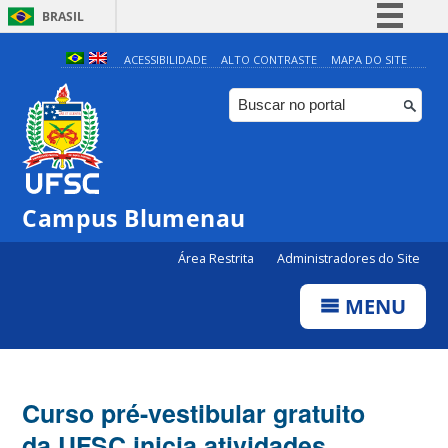
BRASIL
Simplifique!
ACESSIBILIDADE
ALTO CONTRASTE
MAPA DO SITE
Comunica BR
Participe
Acesso à informação
Legislação
Campus Blumenau
Canais
Área Restrita
Administradores do Site
MENU
Curso pré-vestibular gratuito
da UFSC inicia atividades