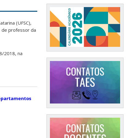
tarina (UFSC),
o de professor da
08/2018, na
epartamentos