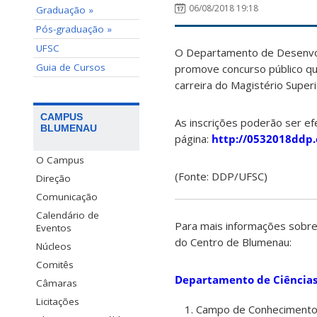
06/08/2018 19:18
Graduação »
Pós-graduação »
UFSC
O Departamento de Desenvolv
Guia de Cursos
promove concurso público qu
carreira do Magistério Super
CAMPUS
As inscrições poderão ser e
BLUMENAU
página:
http://0532018ddp.
O Campus
(Fonte: DDP/UFSC)
Direção
Comunicação
Calendário de
Para mais informações sobre
Eventos
do Centro de Blumenau:
Núcleos
Comitês
Departamento de Ciências
Câmaras
Licitações
Campo de Conhecimento: