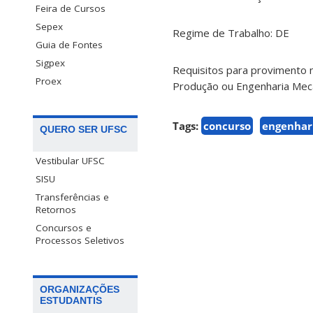
Feira de Cursos
Sepex
Regime de Trabalho: DE
Guia de Fontes
Sigpex
Requisitos para provimento 
Proex
Produção ou Engenharia Mecân
Tags:
concurso
engenhar
QUERO SER UFSC
Vestibular UFSC
SISU
Transferências e
Retornos
Concursos e
Processos Seletivos
ORGANIZAÇÕES
ESTUDANTIS