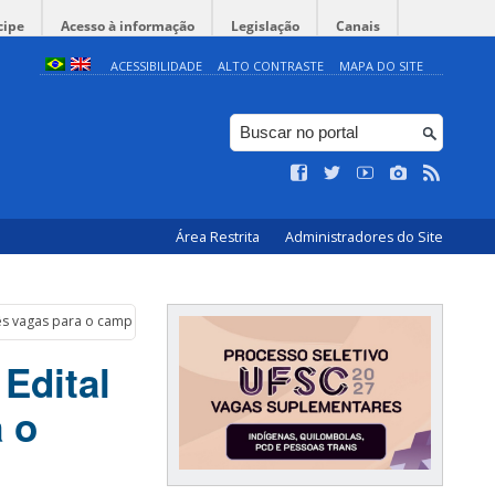
cipe
Acesso à informação
Legislação
Canais
ACESSIBILIDADE
ALTO CONTRASTE
MAPA DO SITE
Área Restrita
Administradores do Site
 três vagas para o campus Blumenau
Edital
a o