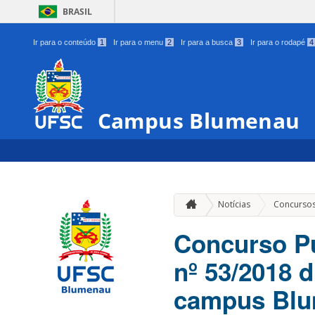
BRASIL
Ir para o conteúdo
1
Ir para o menu
2
Ir para a busca
3
Ir para o rodapé
4
Campus Blumenau
Notícias
Concurso
Concurso Pú
nº 53/2018 d
campus Bl