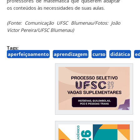
professores de matemática que quiserem adaptar
os conteúdos às necessidades de suas aulas.
(Fonte: Comunicação UFSC Blumenau/Fotos: João
Victor Pereira/UFSC Blumenau)
Tags:
aperfeiçoamento
aprendizagem
curso
didática
e