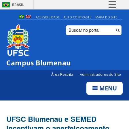
BRASIL
Simplifique!
ACESSIBILIDADE
ALTO CONTRASTE
MAPA DO SITE
Comunica BR
Participe
Acesso à informação
Legislação
Campus Blumenau
Canais
Área Restrita
Administradores do Site
MENU
UFSC Blumenau e SEMED
incentivam o aperfeiçoamento