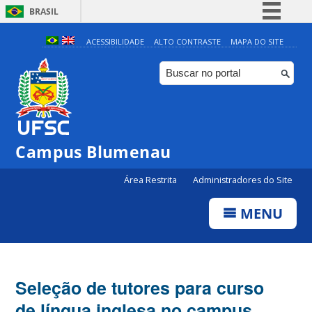
BRASIL
Simplifique!
ACESSIBILIDADE
ALTO CONTRASTE
MAPA DO SITE
Comunica BR
Participe
Acesso à informação
Legislação
Campus Blumenau
Canais
Área Restrita
Administradores do Site
MENU
Seleção de tutores para curso
de língua inglesa no campus