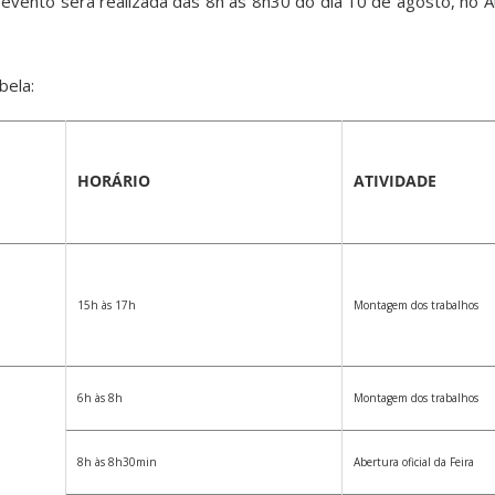
evento será realizada das 8h às 8h30 do dia 10 de agosto, no Au
bela:
HORÁRIO
ATIVIDADE
15h às 17h
Montagem dos trabalhos
6h às 8h
Montagem dos trabalhos
8h às 8h30min
Abertura oficial da Feira