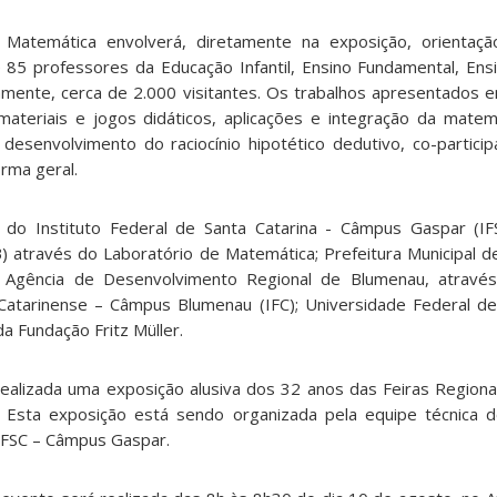
 Matemática envolverá, diretamente na exposição, orientaçã
 85 professores da Educação Infantil, Ensino Fundamental, Ens
amente, cerca de 2.000 visitantes. Os trabalhos apresentados 
 materiais e jogos didáticos, aplicações e integração da mate
esenvolvimento do raciocínio hipotético dedutivo, co-partici
rma geral.
o Instituto Federal de Santa Catarina - Câmpus Gaspar (IFS
 através do Laboratório de Matemática; Prefeitura Municipal d
; Agência de Desenvolvimento Regional de Blumenau, atravé
 Catarinense – Câmpus Blumenau (IFC); Universidade Federal de
 Fundação Fritz Müller.
 realizada uma exposição alusiva dos 32 anos das Feiras Region
. Esta exposição está sendo organizada pela equipe técnica 
IFSC – Câmpus Gaspar.