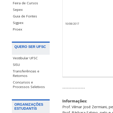
Feira de Cursos
Sepex
Guia de Fontes
Sigpex
10/08/2017
Proex
QUERO SER UFSC
Vestibular UFSC
SISU
Transferências e
Retornos
Concursos e
Processos Seletivos
---------------
Informações:
ORGANIZAÇÕES
Prof. Vilmar José Zermiani, p
ESTUDANTIS
Prof. Bárbara Sabino, pelo e