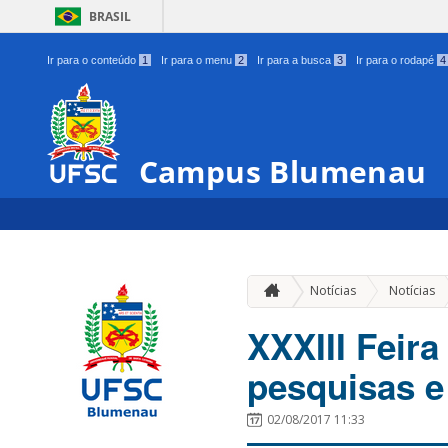
BRASIL
Ir para o conteúdo
1
Ir para o menu
2
Ir para a busca
3
Ir para o rodapé
4
Campus Blumenau
Notícias
Notícias
XXXIII Feira
pesquisas e
02/08/2017 11:33