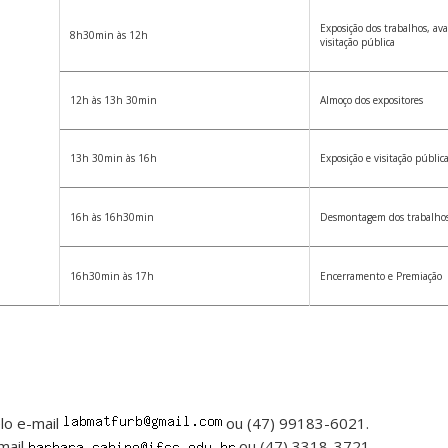
Exposição dos trabalhos, ava
8h30min às 12h
visitação pública
12h às 13h 30min
Almoço dos expositores
13h 30min às 16h
Exposição e visitação públic
16h às 16h30min
Desmontagem dos trabalho
16h30min às 17h
Encerramento e Premiação
elo e-mail
ou (47) 99183-6021.
-mail
ou (47) 3318-3721.