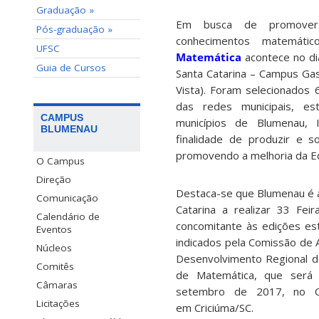
Graduação »
Em busca de promover 
Pós-graduação »
conhecimentos matemát
UFSC
Matemática
acontece no dia
Guia de Cursos
Santa Catarina – Campus Ga
Vista). Foram selecionados 
das redes municipais, est
CAMPUS
municípios de Blumenau,
BLUMENAU
finalidade de produzir e so
promovendo a melhoria da E
O Campus
Direção
Destaca-se que Blumenau é a
Comunicação
Catarina a realizar 33 Feir
Calendário de
concomitante às edições est
Eventos
indicados pela Comissão de 
Núcleos
Desenvolvimento Regional de
Comitês
de Matemática, que será 
Câmaras
setembro de 2017, no Ce
Licitações
em Criciúma/SC.