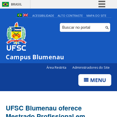
BRASIL
Simplifique!
ACESSIBILIDADE
ALTO CONTRASTE
MAPA DO SITE
Comunica BR
Participe
Acesso à informação
Legislação
Campus Blumenau
Canais
Área Restrita
Administradores do Site
MENU
UFSC Blumenau oferece
Mestrado Profissional em